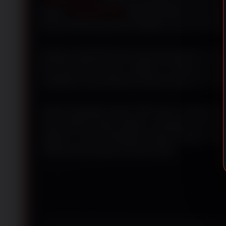
tautan,
LANDAKTOTO
loading halaman yang lamba
khusus dirancang untuk mengatasi semua hambatan 
Dengan mengunduh dan memasang aplikasi dari lin
klik (one-click access). Aplikasi ini didesain m
smartphone, baik berbasis Android maupun iOS. Uku
Selain kepraktisan akses, APK resmi Landaktoto 
secara lokal di dalam aplikasi, sehingga proses me
aplikasi ini telah dilengkapi dengan enkripsi da
maksimal dari potensi ancaman siber.