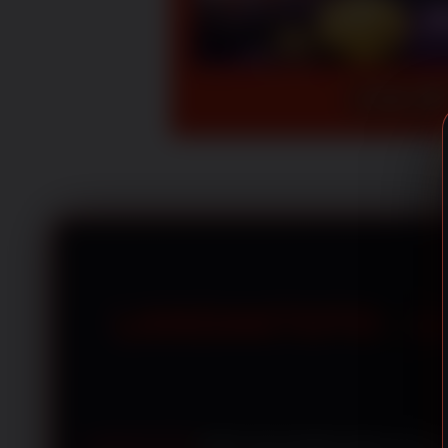
LOGIN
LANDAKTOTO : Li
LANDAKTOTO
Salah satu kendala utama yang se