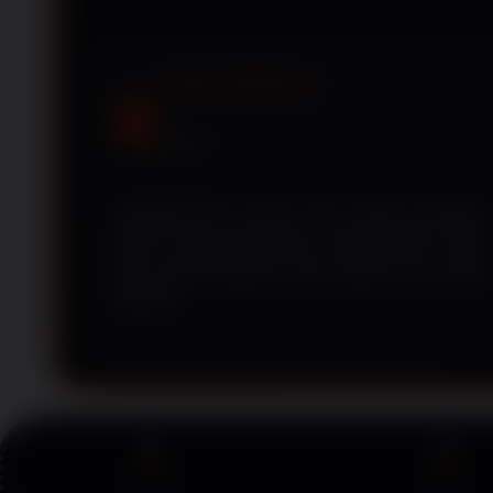
Tommy Hutahuruk
TH
Jakarta
LANDAKTOTO menurut saya sangat membantu
karena pengeluaran Macau selalu update cepat.
Data yang ditampilkan juga lengkap dan mudah
dipahami.
Promo
Login