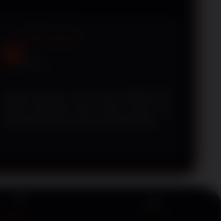
Rudi Gunawan
RG
Belawan
Sebagai pengguna, saya merasa LANDAKTOTO
cukup terpercaya. Data Macau akurat dan
tampilannya juga bersih serta mudah digunakan.
Link
Live Chat
Alternatif