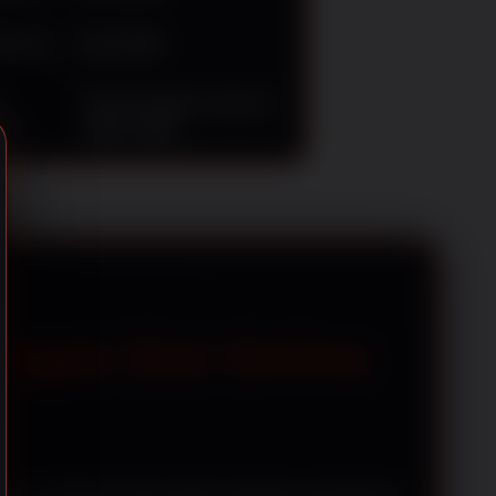
thdraw
Rp 50.000
e
Transfer Bank Lokal, E-
ksi
wallet, QRIS
Agen Slot Online
ramban (browser) web adalah gangguan pemblokiran