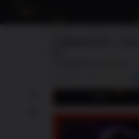
LANDAKTOTO
TOTO MACAU
DATA MAC
LANDAKTOTO : Link 
Ini
By
LANDAKTOTO
404
sales
T
5.00
Reviews
5.00
Item Details
10
stars
LOGIN