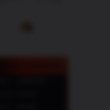
100.00
5.00
nths
NTANG LANDAKTOTO
itus
LANDAKTOTO
Provider
IDN TOTO
posit
Rp 10.000