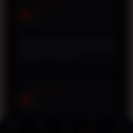
Dendy Akiong
DA
Medan
Saya paling suka dengan sistem live result-nya.
Begitu hasil keluar langsung tampil tanpa delay,
jadi tidak perlu menunggu lama.
Rudi Gunawan
RG
Belawan
Sebagai pengguna, saya merasa
Link
Promo
Login
Daftar
Live Chat
LANDAKTOTO cukup terpercaya. Data Macau
Alternatif