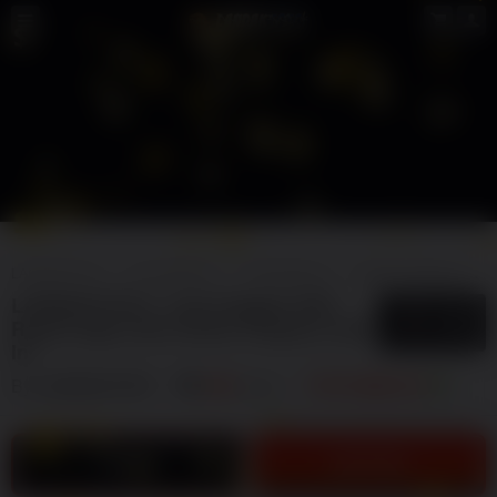
LANDAKTOTO
TOTO MACAU
DATA MACAU
RESULT MACAU
LANDAKTOTO : Link Unggah APK
5
$
Resmi Agen Slot Online Tergacor Hari
Ini
By
LANDAKTOTO
404
sales
TOTO MACAU
LOGIN
DAFTAR